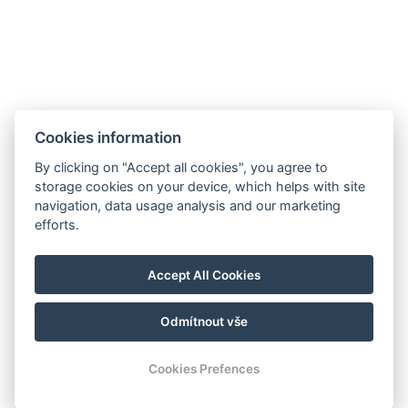
Название компании:
Windsor Spa Hotel s.r.o.
Юридический адрес:
Mlýnské nábřeží 507/5, 360 01
Karlovy Vary
ИНН (IČO):
01976486
НДС-номер (DIČ):
CZ699001005
Зарегистрировано в Торговом реестре, веденном
Cookies information
Краевым судом в Пльзене, раздел C, вставка C 28961.
By clicking on "Accept all cookies", you agree to
Общие условия и положения
storage cookies on your device, which helps with site
navigation, data usage analysis and our marketing
GDPR
efforts.
Informace o fúzi Windsor Spa Hotel s.r.o.
Accept All Cookies
Prohlášení o koncernu
Odmítnout vše
© Copyright 2026 | Все права защищены
Cookies Prefences