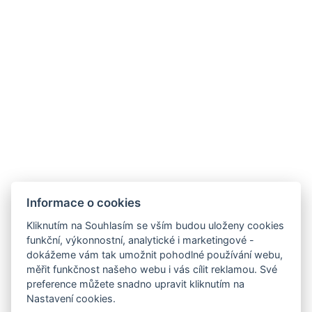
Informace pro hosty
Check-in: 14:00
Check-out: 10:00
Informace o cookies
Všeobecné obchodní podmínky
Kliknutím na Souhlasím se vším budou uloženy cookies
GDPR
funkční, výkonnostní, analytické i marketingové -
dokážeme vám tak umožnit pohodlné používání webu,
Fakturační údaje
měřit funkčnost našeho webu i vás cílit reklamou. Své
preference můžete snadno upravit kliknutím na
Oznamovací systém
Nastavení cookies.